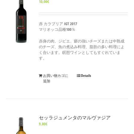
10,00
€
赤 カラブリア IGT 2017
マリオッコ品種100％
赤身の肉、ジビエ、癖の強いチーズまたは中熟成
のチーズ、魚の煮込み料理、脂肪の多い料理によ
く合います。瞑想ワインとしてもすぐれていま
す。
お買い物カゴに
Details
追加
セッラジュメンタのマルヴァジア
9,00
€