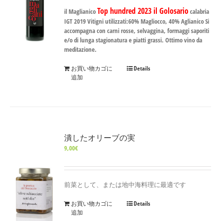
Top hundred 2023 il Golosario
il Maglianico
calabria
IGT 2019 Vitigni utilizzati:60% Magliocco, 40% Aglianico Si
accompagna con carni rosse, selvaggina, formaggi saporiti
e/o di lunga stagionatura e piatti grassi. Ottimo vino da
meditazione.
お買い物カゴに
Details
追加
潰したオリーブの実
9,00
€
前菜として、または地中海料理に最適です
お買い物カゴに
Details
追加