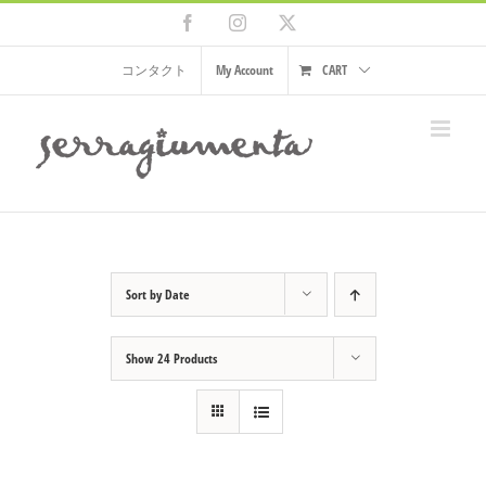
Skip
Facebook
Instagram
X
to
content
コンタクト
My Account
CART
Sort by
Date
Show
24 Products