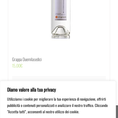
Grappa Duemilasedici
15,00
€
Acquista
Dettagli
Diamo valore alla tua privacy
Utilizziamo i cookie per migliorare la tua esperienza di navigazione, offrirti
pubblicità o contenuti personalizzati e analizzare il nostro traffico. Cliccando
“Accetta tutti”, acconsenti al nostro utilizzo dei cookie.
© 2012 -
2026 Serragiumenta Aziende Agricole Riunite | 87042 Altomonte (CS) | P.I.
00366020782 | Credits:
Mastrascusa
&
Strategy7 Studio