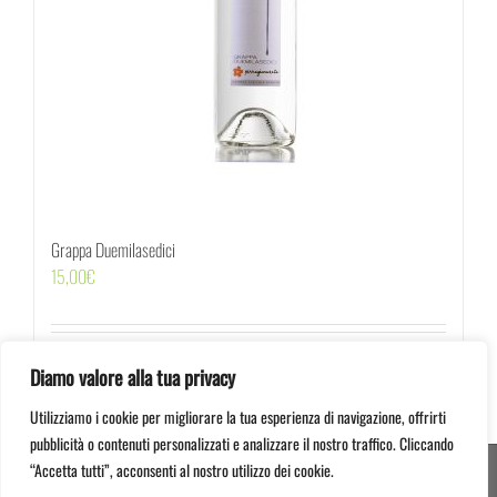
Grappa Duemilasedici
15,00
€
Acquista
Dettagli
Diamo valore alla tua privacy
Utilizziamo i cookie per migliorare la tua esperienza di navigazione, offrirti
pubblicità o contenuti personalizzati e analizzare il nostro traffico. Cliccando
“Accetta tutti”, acconsenti al nostro utilizzo dei cookie.
© 2012 -
2026 Serragiumenta Aziende Agricole Riunite | 87042 Altomonte (CS) | P.I.
00366020782 | Credits:
Mastrascusa
&
Strategy7 Studio