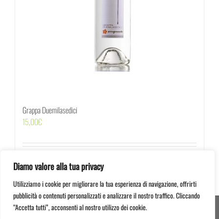
Grappa Duemilasedici
15,00
€
Acquista
Dettagli
Diamo valore alla tua privacy
Utilizziamo i cookie per migliorare la tua esperienza di navigazione, offrirti
pubblicità o contenuti personalizzati e analizzare il nostro traffico. Cliccando
“Accetta tutti”, acconsenti al nostro utilizzo dei cookie.
© 2012 -
2026 Serragiumenta Aziende Agricole Riunite | 87042 Altomonte (CS) | P.I.
00366020782 | Credits:
Mastrascusa
&
Strategy7 Studio