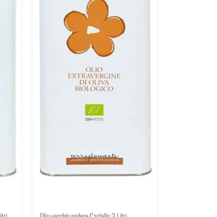
tri
Olio vecchio podere Castello 3 Litri