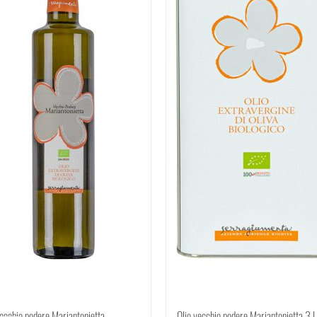
vecchio podere Mariantonietta
Olio vecchio podere Mariantonietta 3 Li