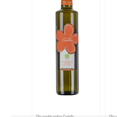
Olio vecchio podere Castello
Olio 