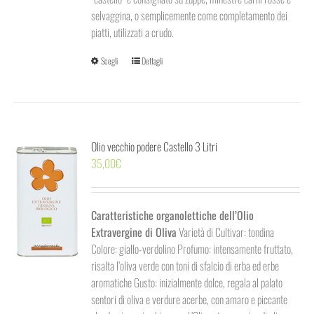
selvaggina, o semplicemente come completamento dei
piatti, utilizzati a crudo.
Questo
Scegli
Dettagli
prodotto
ha
più
varianti.
Olio vecchio podere Castello 3 Litri
Le
35,00
€
opzioni
possono
essere
scelte
Caratteristiche organolettiche dell’Olio
nella
Extravergine di Oliva
Varietà di Cultivar: tondina
pagina
Colore: giallo-verdolino Profumo: intensamente fruttato,
del
risalta l’oliva verde con toni di sfalcio di erba ed erbe
prodotto
aromatiche Gusto: inizialmente dolce, regala al palato
sentori di oliva e verdure acerbe, con amaro e piccante