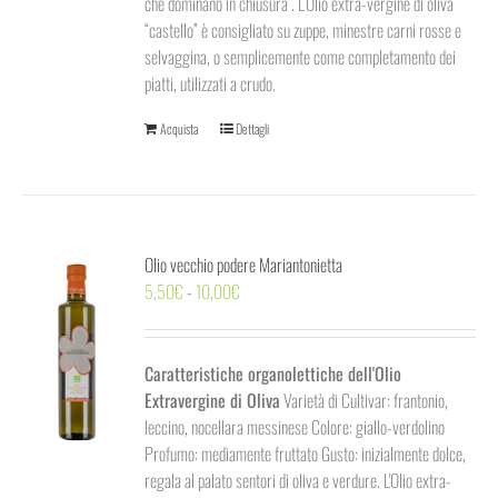
che dominano in chiusura . L’Olio extra-vergine di oliva
“castello” è consigliato su zuppe, minestre carni rosse e
selvaggina, o semplicemente come completamento dei
piatti, utilizzati a crudo.
Acquista
Dettagli
Olio vecchio podere Mariantonietta
Fascia
5,50
€
-
10,00
€
di
prezzo:
da
Caratteristiche organolettiche dell'Olio
5,50€
Extravergine di Oliva
Varietà di Cultivar: frantonio,
a
leccino, nocellara messinese Colore: giallo-verdolino
10,00€
Profumo: mediamente fruttato Gusto: inizialmente dolce,
regala al palato sentori di oliva e verdure. L'Olio extra-