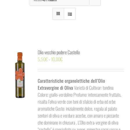
Olio vecchio podere Castello
Fascia
5,50
€
-
10,00
€
di
prezzo:
da
Caratteristiche organolettiche dell’Olio
5,50€
Extravergine di Oliva
Varietà di Cultivar: tondina
a
Colore: giallo-verdolino Profumo: intensamente fruttato,
10,00€
risalta l’oliva verde con toni di sfalcio di erba ed erbe
aromatiche Gusto: inizialmente dolce, regala al palato
sentori di oliva e verdure acerbe, con amaro e piccante
che dominano in chiusura . L’Olio extra-vergine di oliva
“castello” è consigliato su zuppe, minestre carni rosse e