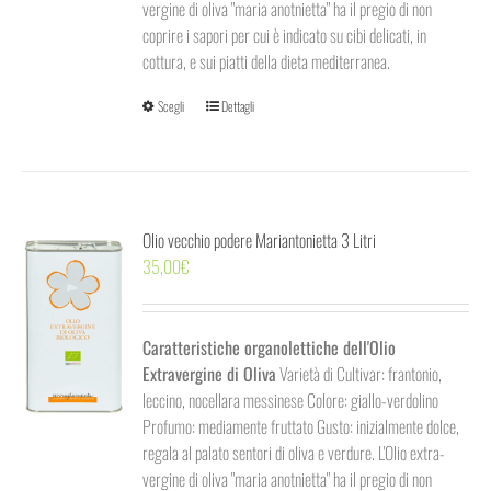
vergine di oliva "maria anotnietta" ha il pregio di non
coprire i sapori per cui è indicato su cibi delicati, in
cottura, e sui piatti della dieta mediterranea.
Questo
Scegli
Dettagli
prodotto
ha
più
varianti.
Olio vecchio podere Mariantonietta 3 Litri
Le
35,00
€
opzioni
possono
essere
scelte
Caratteristiche organolettiche dell'Olio
nella
Extravergine di Oliva
Varietà di Cultivar: frantonio,
pagina
leccino, nocellara messinese Colore: giallo-verdolino
del
Profumo: mediamente fruttato Gusto: inizialmente dolce,
prodotto
regala al palato sentori di oliva e verdure. L'Olio extra-
vergine di oliva "maria anotnietta" ha il pregio di non