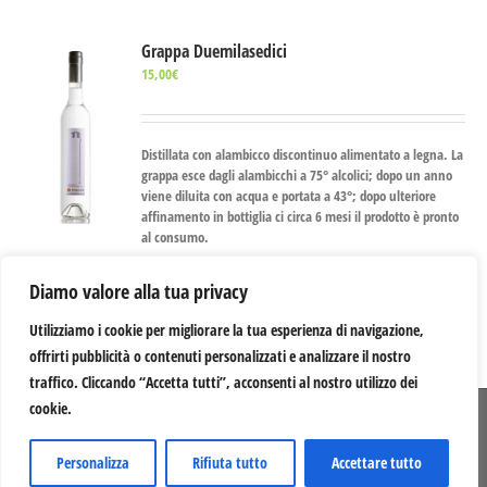
Grappa Duemilasedici
15,00
€
Distillata con alambicco discontinuo alimentato a legna. La
grappa esce dagli alambicchi a 75° alcolici; dopo un anno
viene diluita con acqua e portata a 43°; dopo ulteriore
affinamento in bottiglia ci circa 6 mesi il prodotto è pronto
al consumo.
Ajouter au panier
Details
Diamo valore alla tua privacy
Utilizziamo i cookie per migliorare la tua esperienza di navigazione,
offrirti pubblicità o contenuti personalizzati e analizzare il nostro
traffico. Cliccando “Accetta tutti”, acconsenti al nostro utilizzo dei
cookie.
© 2012 -
2026 Serragiumenta Aziende Agricole Riunite | 87042 Altomonte (CS) |
P.I. 00366020782 | Credits:
Mastrascusa
Personalizza
Rifiuta tutto
Accettare tutto
YouTube
Facebook
Instagram
X