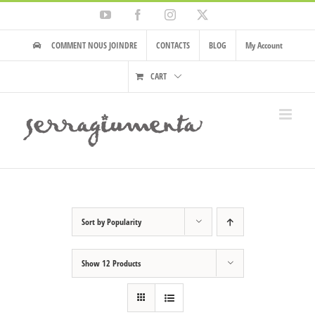
Skip
YouTube
Facebook
Instagram
X
to
content
COMMENT NOUS JOINDRE
CONTACTS
BLOG
My Account
CART
Sort by
Popularity
Show
12 Products