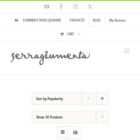
Skip
YouTube
Facebook
Instagram
X
to
content
COMMENT NOUS JOINDRE
CONTACTS
BLOG
My Account
CART
Sort by
Popularity
Show
36 Products