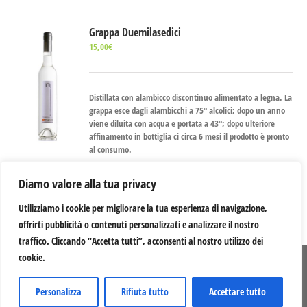
Grappa Duemilasedici
15,00
€
Distillata con alambicco discontinuo alimentato a legna. La
grappa esce dagli alambicchi a 75° alcolici; dopo un anno
viene diluita con acqua e portata a 43°; dopo ulteriore
affinamento in bottiglia ci circa 6 mesi il prodotto è pronto
al consumo.
Ajouter au panier
Details
Diamo valore alla tua privacy
Utilizziamo i cookie per migliorare la tua esperienza di navigazione,
offrirti pubblicità o contenuti personalizzati e analizzare il nostro
traffico. Cliccando “Accetta tutti”, acconsenti al nostro utilizzo dei
cookie.
© 2012 -
2026 Serragiumenta Aziende Agricole Riunite | 87042 Altomonte (CS) |
P.I. 00366020782 | Credits:
Mastrascusa
Personalizza
Rifiuta tutto
Accettare tutto
YouTube
Facebook
Instagram
X