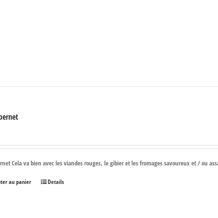
bernet
€
ernet Cela va bien avec les viandes rouges, le gibier et les fromages savoureux et / ou as
uter au panier
Details