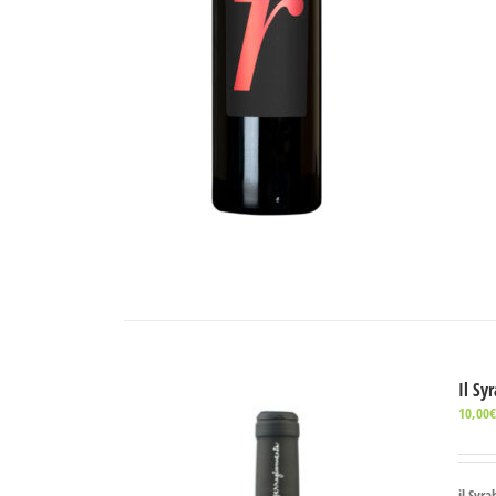
Il Sy
10,00
il Syr