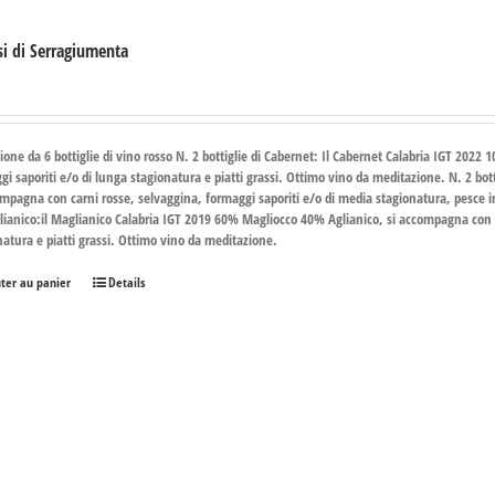
si di Serragiumenta
€
ione da 6 bottiglie di vino rosso
N. 2 bottiglie di Cabernet
: Il Cabernet Calabria IGT 2022 
gi saporiti e/o di lunga stagionatura e piatti grassi. Ottimo vino da meditazione.
N. 2 bot
ompagna con carni rosse, selvaggina, formaggi saporiti e/o di media stagionatura, pesce i
lianico
:il Maglianico Calabria IGT 2019 60% Magliocco 40% Aglianico, si accompagna con c
natura e piatti grassi. Ottimo vino da meditazione.
uter au panier
Details