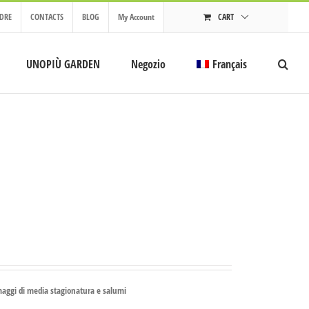
DRE
CONTACTS
BLOG
My Account
CART
UNOPIÙ GARDEN
Negozio
Français
maggi di media stagionatura e salumi