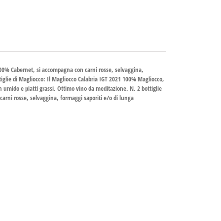
100% Cabernet, si accompagna con carni rosse, selvaggina,
tiglie di Magliocco
: Il Magliocco Calabria IGT 2021 100% Magliocco,
n umido e piatti grassi. Ottimo vino da meditazione.
N. 2 bottiglie
arni rosse, selvaggina, formaggi saporiti e/o di lunga