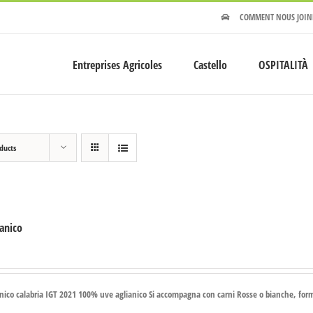
COMMENT NOUS JOIN
Entreprises Agricoles
Castello
OSPITALITÀ
ducts
ianico
€
anico calabria IGT 2021 100% uve aglianico Si accompagna con carni Rosse o bianche, for