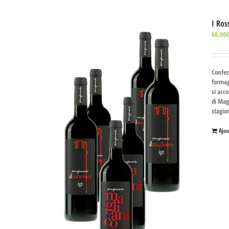
I Ros
60,00
Confez
formag
si acc
di Mag
stagio
Ajo