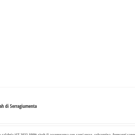
rah di Serragiumenta
€
ah calabria IGT 2022 100% sirah Si accompagna con carni rosse, selvaggina, formaggi sapori