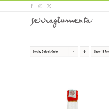
Skip
Facebook
Instagram
X
to
content
Sort by
Default Order
Show
12 Pro