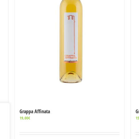
Grappa Affinata
G
19,00
€
15