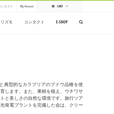
コンタクト
My Account
CART
ーリズモ
コンタクト
E-SHOP
ルと典型的なカラブリアのブドウ品種を使
飼育します。また、果樹を植え、ウチワサ
クトと美しさの自然な環境です。旅行ツア
陽光発電プラントを完備した会は、クリー