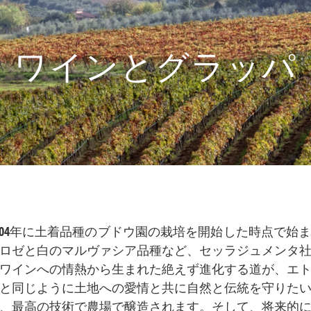
ワインとグラッパ
004年に土着品種のブドウ園の栽培を開始した時点で始
ロゼと白のマルヴァシア品種など、セッラジュメンタ
ワインへの情熱から生まれた絶えず進化する道が、エ
と同じように土地への愛情と共に自然と伝統を守りた
、最高の技術で農場で醸造されます。そして、将来的