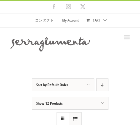
Skip
Facebook
Instagram
X
to
content
コンタクト
My Account
CART
Sort by
Default Order
Show
12 Products