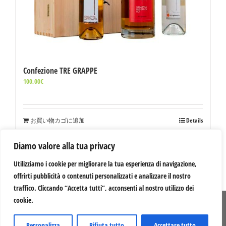
Confezione TRE GRAPPE
100,00
€
お買い物カゴに追加
Details
Diamo valore alla tua privacy
Utilizziamo i cookie per migliorare la tua esperienza di navigazione,
Previous
1
2
3
4
Next
offrirti pubblicità o contenuti personalizzati e analizzare il nostro
traffico. Cliccando “Accetta tutti”, acconsenti al nostro utilizzo dei
cookie.
© 2012 -
2026 Serragiumenta Aziende Agricole Riunite | 87042 Altomonte (CS) |
P.I. 00366020782 | Credits:
Mastrascusa
Personalizza
Rifiuta tutto
Accettare tutto