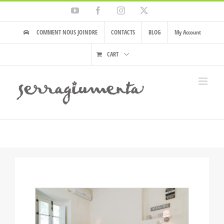
Skip
YouTube
Facebook
Instagram
X
to
content
COMMENT NOUS JOINDRE
CONTACTS
BLOG
My Account
CART