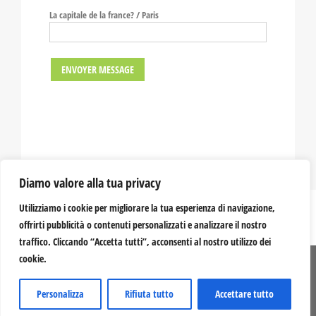
La capitale de la france? / Paris
Diamo valore alla tua privacy
This post is also available in:
Utilizziamo i cookie per migliorare la tua esperienza di navigazione,
offrirti pubblicità o contenuti personalizzati e analizzare il nostro
traffico. Cliccando “Accetta tutti”, acconsenti al nostro utilizzo dei
cookie.
© 2012 -
2026 Serragiumenta Aziende Agricole Riunite | 87042 Altomonte (CS) |
P.I. 00366020782 | Credits:
Mastrascusa
Personalizza
Rifiuta tutto
Accettare tutto
YouTube
Facebook
Instagram
X