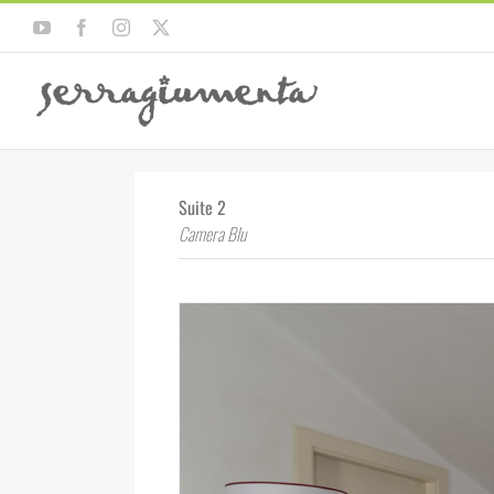
Salta
YouTube
Facebook
Instagram
X
al
contenuto
Suite 2
Camera Blu