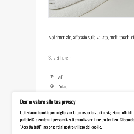
Matrimoniale, affaccio sulla vallata, molti tocchi 
Servizi Inclusi:
WiFi
Parking
Pets Allowed
Diamo valore alla tua privacy
TV
Utilizziamo i cookie per migliorare la tua esperienza di navigazione, offrirti
Cassaforte
pubblicità o contenuti personalizzati e analizzare il nostro traffico. Cliccand
Frigo bar
“Accetta tutti”, acconsenti al nostro utilizzo dei cookie.