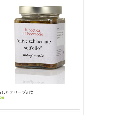
潰したオリーブの実
00
€