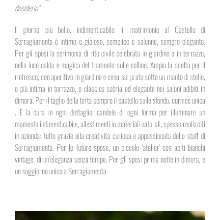
desiderio”
Il giorno più bello, indimenticabile: il matrimonio al Castello di
Serragiumenta è intimo e gioioso, semplice e solenne, sempre elegante.
Per gli sposi la cerimonia di rito civile celebrata in giardino o in terrazzo,
nella luce calda e magica del tramonto sulle colline. Ampia la scelta per il
rinfresco, con aperitivo in giardino e cena sul prato sotto un manto di stelle,
o più intima in terrazzo, o classica sobria ed elegante nei saloni adibiti in
dimora. Per il taglio della torta sempre il castello sullo sfondo, cornice unica
. E la cura in ogni dettaglio: candele di ogni forma per illuminare un
momento indimenticabile, allestimenti in materiali naturali, spesso realizzati
in azienda: tutto grazie alla creatività curiosa e appassionata dello staff di
Serragiumenta. Per le future spose, un piccolo ‘atelier’ con abiti bianchi
vintage, di un’eleganza senza tempo. Per gli sposi prima notte in dimora, e
un soggiorno unico a Serragiumenta