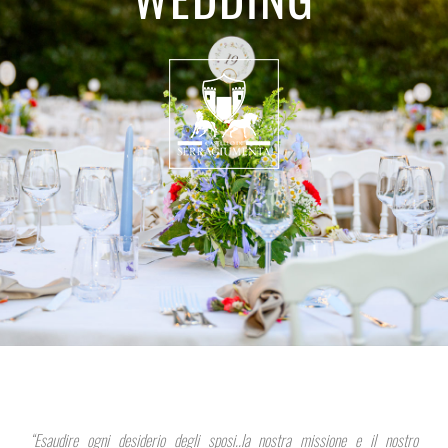
“Esaudire ogni desiderio degli sposi..la nostra missione e il nostro