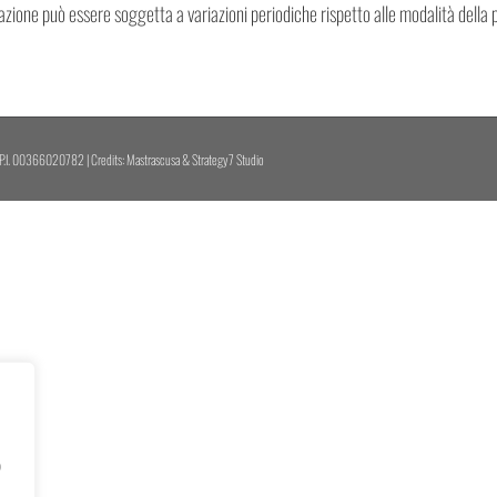
tazione può essere soggetta a variazioni periodiche rispetto alle modalità della 
 P.I. 00366020782 | Credits:
Mastrascusa
&
Strategy7 Studio
o