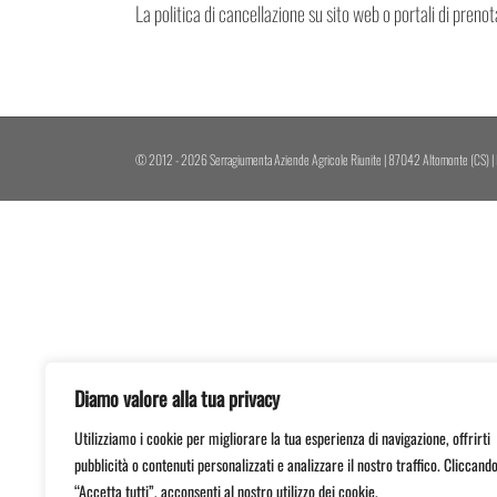
La politica di cancellazione su sito web o portali di preno
© 2012 -
2026 Serragiumenta Aziende Agricole Riunite | 87042 Altomonte (CS) |
Diamo valore alla tua privacy
Utilizziamo i cookie per migliorare la tua esperienza di navigazione, offrirti
pubblicità o contenuti personalizzati e analizzare il nostro traffico. Cliccand
“Accetta tutti”, acconsenti al nostro utilizzo dei cookie.