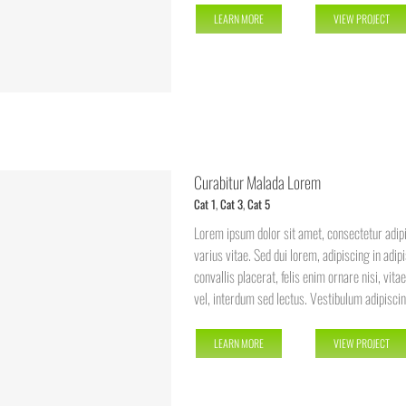
LEARN MORE
VIEW PROJECT
Curabitur Malada Lorem
Cat 1
,
Cat 3
,
Cat 5
Lorem ipsum dolor sit amet, consectetur adipi
varius vitae. Sed dui lorem, adipiscing in adip
convallis placerat, felis enim ornare nisi, vit
vel, interdum sed lectus. Vestibulum adipiscing
LEARN MORE
VIEW PROJECT