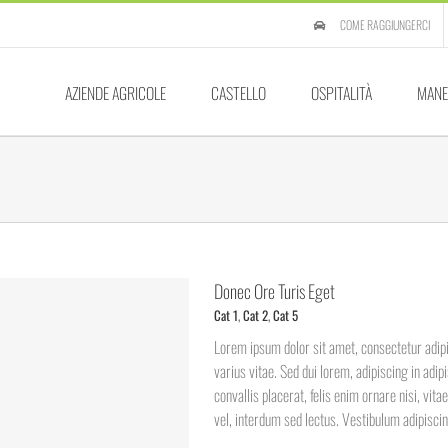
COME RAGGIUNGERCI
AZIENDE AGRICOLE
CASTELLO
OSPITALITÀ
MANE
Donec Ore Turis Eget
Cat 1
,
Cat 2
,
Cat 5
Lorem ipsum dolor sit amet, consectetur adipi
varius vitae. Sed dui lorem, adipiscing in adip
convallis placerat, felis enim ornare nisi, vit
vel, interdum sed lectus. Vestibulum adipiscing