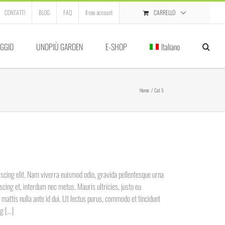
CARRELLO
CONTATTI
BLOG
FAQ
Il mio account
GGIO
UNOPIÙ GARDEN
E-SHOP
Italiano
Home
Cat 5
scing elit. Nam viverra euismod odio, gravida pellentesque urna
iscing et, interdum nec metus. Mauris ultricies, justo eu
ae mattis nulla ante id dui. Ut lectus purus, commodo et tincidunt
 [...]