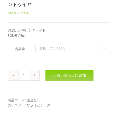
ンドゥイヤ
価
10,50
€
–
17,50
€
格
帯:
10,50€
熟成した辛いンドゥイヤ
–
€ 28,00 / Kg.
17,50€
内容量

お買い物カゴに追加
ン
ド
ゥ
イ
ヤ
商品コード:
該当なし
個
カテゴリー:
サラミとチーズ