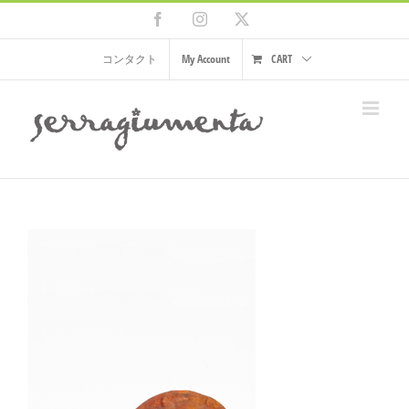
Skip
Facebook
Instagram
X
to
content
コンタクト
My Account
CART