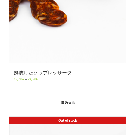
熟成したソップレッサータ
価
13,50
€
–
22,50
€
格
帯:
13,50€
–
Details
22,50€
Out of stock