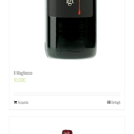
Il Magliocco
10,00
€
Acquista
Dettagli