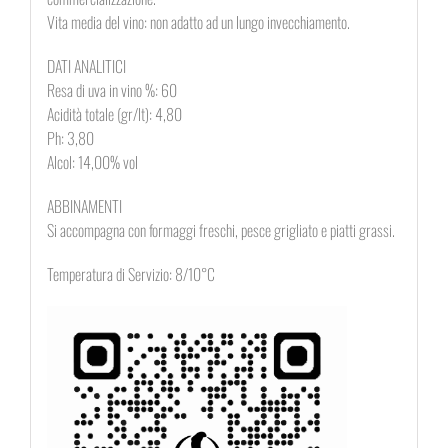
Vita media del vino: non adatto ad un lungo invecchiamento.
DATI ANALITICI
Resa di uva in vino %: 60
Acidità totale (gr/lt): 4,80
Ph: 3,80
Alcol: 14,00% vol
ABBINAMENTI
Si accompagna con formaggi freschi, pesce grigliato e piatti grassi.
Temperatura di Servizio: 8/10°C