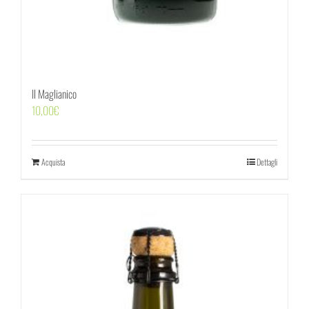
Il Maglianico
10,00
€
Acquista
Dettagli