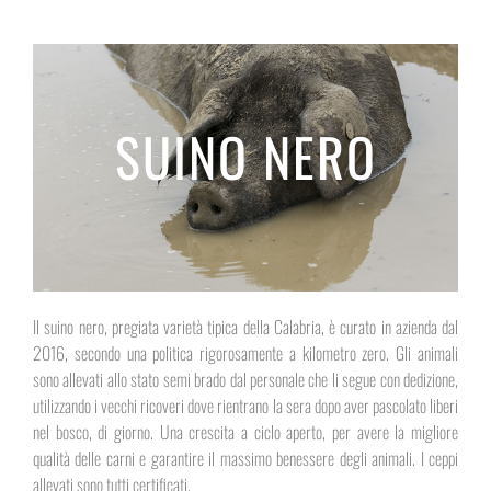
SUINO NERO
Il suino nero, pregiata varietà tipica della Calabria, è curato in azienda dal
2016, secondo una politica rigorosamente a kilometro zero. Gli animali
sono allevati allo stato semi brado dal personale che li segue con dedizione,
utilizzando i vecchi ricoveri dove rientrano la sera dopo aver pascolato liberi
nel bosco, di giorno. Una crescita a ciclo aperto, per avere la migliore
qualità delle carni e garantire il massimo benessere degli animali. I ceppi
allevati sono tutti certificati.