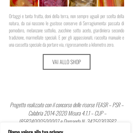
Ortaggi e tanta frutta, doni della terra, non sempre uguali per scelta della
natura, da cui nascono le gustose conserve di Serragiumenta: passata di
pomodoro, melanzane sottolio, zucchine sotto aceto, giardiniera secondo
tradizione, marmellate speciali. E per gli appassionati, raccolta manuale e
una cassetta speciale da portare via, rigorosamente a kilometro zero.
VAI ALLO SHOP
Progetto realizzato con il concorso delle risorse FEASR – PSR –
Calabria 2014-2020 Misura 4.1.1 – CUP –
J85B24000500007 e Domanda N. 34250307682
Diamo valore alla tua privacy