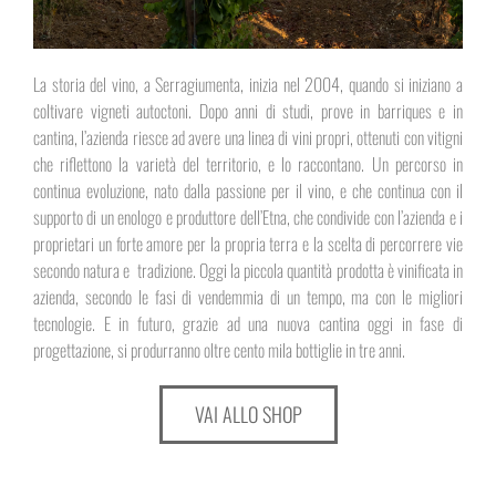
La storia del vino, a Serragiumenta, inizia nel 2004, quando si iniziano a
coltivare vigneti autoctoni. Dopo anni di studi, prove in barriques e in
cantina, l’azienda riesce ad avere una linea di vini propri, ottenuti con vitigni
che riflettono la varietà del territorio, e lo raccontano. Un percorso in
continua evoluzione, nato dalla passione per il vino, e che continua con il
supporto di un enologo e produttore dell’Etna, che condivide con l’azienda e i
proprietari un forte amore per la propria terra e la scelta di percorrere vie
secondo natura e tradizione. Oggi la piccola quantità prodotta è vinificata in
azienda, secondo le fasi di vendemmia di un tempo, ma con le migliori
tecnologie. E in futuro, grazie ad una nuova cantina oggi in fase di
progettazione, si produrranno oltre cento mila bottiglie in tre anni.
VAI ALLO SHOP