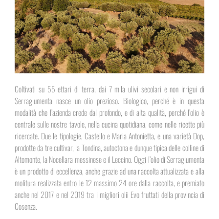
Coltivati su 55 ettari di terra, dai 7 mila ulivi secolari e non irrigui di
Serragiumenta nasce un olio prezioso. Biologico, perché è in questa
modalità che l’azienda crede dal profondo, e di alta qualità, perché l’olio è
centrale sulle nostre tavole, nella cucina quotidiana, come nelle ricette più
ricercate. Due le tipologie, Castello e Maria Antonietta, e una varietà Dop,
prodotte da tre cultivar, la Tondina, autoctona e dunque tipica delle colline di
Altomonte, la Nocellara messinese e il Leccino. Oggi l’olio di Serragiumenta
è un prodotto di eccellenza, anche grazie ad una raccolta attualizzata e alla
molitura realizzata entro le 12 massimo 24 ore dalla raccolta, e premiato
anche nel 2017 e nel 2019 tra i migliori olii Evo fruttati della provincia di
Cosenza.