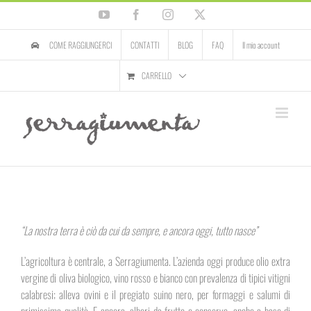
Salta
YouTube
Facebook
Instagram
X
al
contenuto
COME RAGGIUNGERCI
CONTATTI
BLOG
FAQ
Il mio account
CARRELLO
“La nostra terra è ciò da cui da sempre, e ancora oggi, tutto nasce”
L’agricoltura è centrale, a Serragiumenta. L’azienda oggi produce olio extra
vergine di oliva biologico, vino rosso e bianco con prevalenza di tipici vitigni
calabresi; alleva ovini e il pregiato suino nero, per formaggi e salumi di