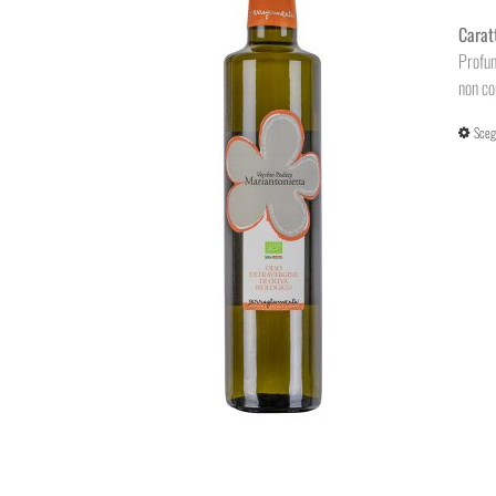
Carat
Profum
non cop
Sceg