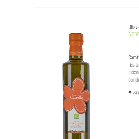
Olio v
5,50
Carat
risalt
piccan
comple
Sceg