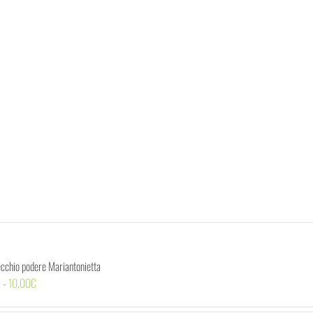
ecchio podere Mariantonietta
Fascia
€
-
10,00
€
di