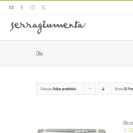
Salta
YouTube
Facebook
Instagram
X
al
contenuto
Olio
Ordina per
Ordine predefinito
Mostra
16 Prod
Olio v
35,0