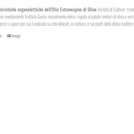
prezzo:
da
teristiche organolettiche dell'Olio Extravergine di Oliva
Varietà di Cultivar: fra
5,50€
o: mediamente fruttato Gusto: inizialmente dolce, regala al palato sentori di oliva e verdu
a
rire i sapori per cui è indicato su cibi delicati, in cottura, e sui piatti della dieta mediter
10,00€
Questo
li
Dettagli
prodotto
ha
più
varianti.
Le
opzioni
possono
essere
scelte
nella
pagina
del
prodotto