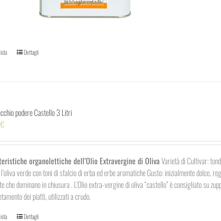
ista
Dettagli
ecchio podere Castello 3 Litri
0
€
teristiche organolettiche dell’Olio Extravergine di Oliva
Varietà di Cultivar: ton
a l’oliva verde con toni di sfalcio di erba ed erbe aromatiche Gusto: inizialmente dolce, re
te che dominano in chiusura . L’Olio extra-vergine di oliva “castello” è consigliato su 
tamento dei piatti, utilizzati a crudo.
ista
Dettagli