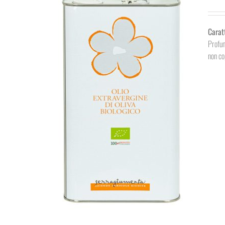
Carat
Profum
non cop