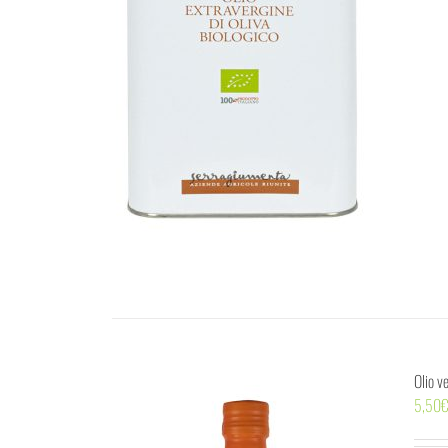
Olio v
5,50