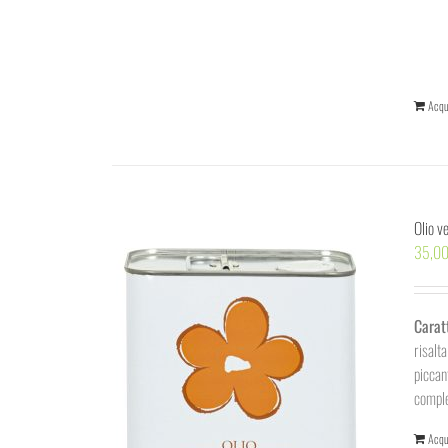
Acqu
Olio v
35,0
Carat
risalt
piccan
comple
Acqu