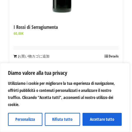
I Rossi di Serragiumenta
60,00
€
お買い物カゴに追加
Details
Diamo valore alla tua privacy
Utilizziamo i cookie per migliorare la tua esperienza di navigazione,
offrirti pubblicità o contenuti personalizzati e analizzare il nostro
traffico. Cliccando “Accetta tutti”, acconsenti al nostro utilizzo dei
cookie.
Personalizza
Rifiuta tutto
Accettare tutto