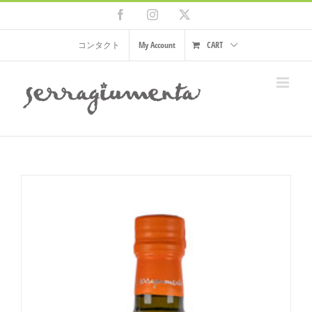
Skip
Facebook
Instagram
X
to
content
コンタクト
My Account
CART