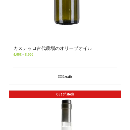
カステッロ古代農場のオリーブオイル
価
4,00
€
–
8,00
€
格
帯:
4,00€
–
Details
8,00€
Out of stock