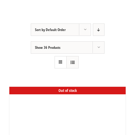
Sort by
Default Order
Show
36 Products
Out of stock