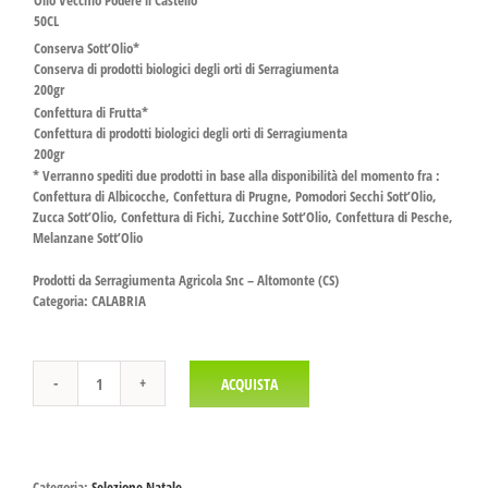
Olio Vecchio Podere il Castello
50CL
Conserva Sott’Olio*
Conserva di prodotti biologici degli orti di Serragiumenta
200gr
Confettura di Frutta*
Confettura di prodotti biologici degli orti di Serragiumenta
200gr
* Verranno spediti due prodotti in base alla disponibilità del momento fra :
Confettura di Albicocche, Confettura di Prugne, Pomodori Secchi Sott’Olio,
Zucca Sott’Olio, Confettura di Fichi, Zucchine Sott’Olio, Confettura di Pesche,
Melanzane Sott’Olio
Prodotti da Serragiumenta Agricola Snc – Altomonte (CS)
Categoria: CALABRIA
ACQUISTA
Confezione
ENOGASTRONOMICA
Mini
quantità
Categoria:
Selezione Natale