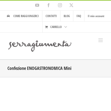
Salta
YouTube
Facebook
Instagram
X
al
contenuto
COME RAGGIUNGERCI
CONTATTI
BLOG
FAQ
Il mio account
CARRELLO
Confezione ENOGASTRONOMICA Mini