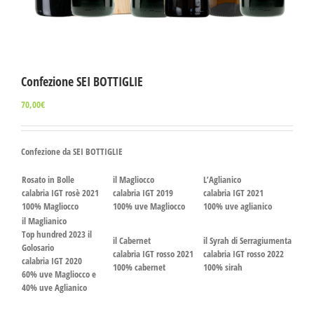
Confezione SEI BOTTIGLIE
70,00
€
Confezione da SEI BOTTIGLIE
Rosato in Bolle
il Magliocco
L’Aglianico
calabria IGT rosè 2021
calabria IGT 2019
calabria IGT 2021
100% Magliocco
100% uve Magliocco
100% uve aglianico
il Maglianico
Top hundred 2023 il
il Cabernet
il Syrah di Serragiumenta
Golosario
calabria IGT rosso 2021
calabria IGT rosso 2022
calabria IGT 2020
100% cabernet
100% sirah
60% uve Magliocco e
40% uve Aglianico