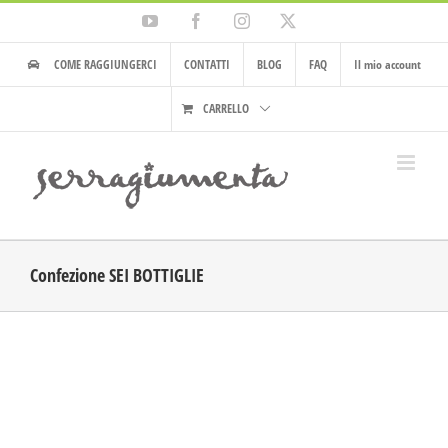
Salta
YouTube
Facebook
Instagram
X
al
contenuto
COME RAGGIUNGERCI
CONTATTI
BLOG
FAQ
Il mio account
CARRELLO
Confezione SEI BOTTIGLIE