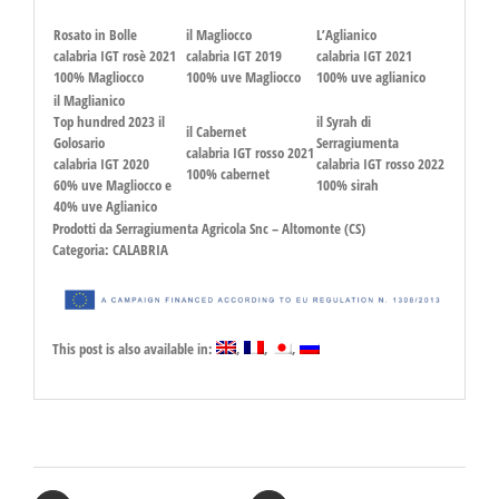
Rosato in Bolle
il Magliocco
L’Aglianico
calabria IGT rosè 2021
calabria IGT 2019
calabria IGT 2021
100% Magliocco
100% uve Magliocco
100% uve aglianico
il Maglianico
Top hundred 2023 il
il Syrah di
il Cabernet
Golosario
Serragiumenta
calabria IGT rosso 2021
calabria IGT 2020
calabria IGT rosso 2022
100% cabernet
60% uve Magliocco e
100% sirah
40% uve Aglianico
Prodotti da Serragiumenta Agricola Snc – Altomonte (CS)
Categoria: CALABRIA
This post is also available in: