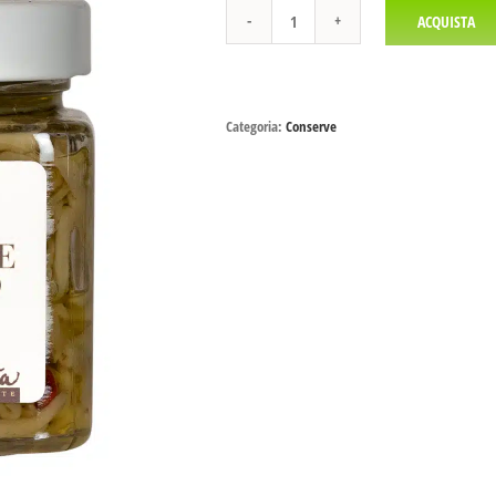
ACQUISTA
Melanzane
sott'olio
quantità
Categoria:
Conserve