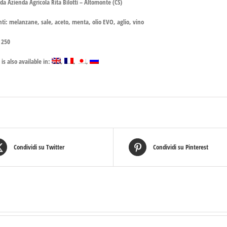
da Azienda Agricola Rita Bilotti – Altomonte (CS)
nti: melanzane, sale, aceto, menta, olio EVO, aglio, vino
 250
 is also available in:
Condividi su Twitter
Condividi su Pinterest