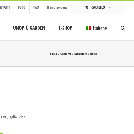
NTATTI
BLOG
FAQ
Il mio account
CARRELLO
UNOPIÙ GARDEN
E-SHOP
Italiano
Home
Conserve
Melanzane sott’olio
 EVO, aglio, vino