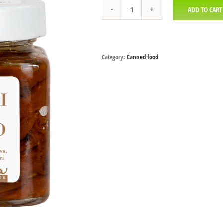
ADD TO CART
Pomodori
Secchi
Sott'olio
quantity
Category:
Canned food