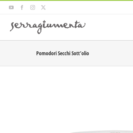
Skip
YouTube
Facebook
Instagram
X
to
content
Pomodori Secchi Sott’olio