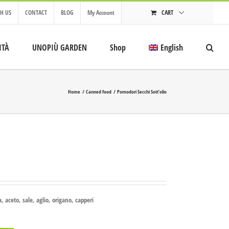
H US
CONTACT
BLOG
My Account
CART
ITÀ
UNOPIÙ GARDEN
Shop
English
Home
Canned food
Pomodori Secchi Sott’olio
, aceto, sale, aglio, origano, capperi