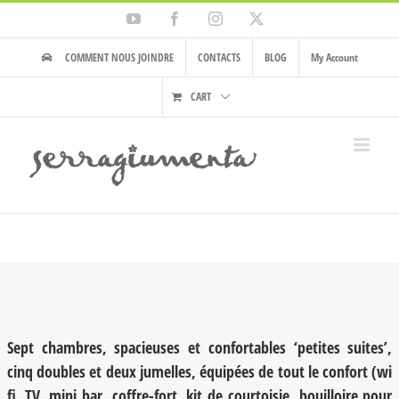
Skip
YouTube
Facebook
Instagram
X
to
content
COMMENT NOUS JOINDRE
CONTACTS
BLOG
My Account
CART
Sept chambres, spacieuses et confortables ‘petites suites’,
cinq doubles et deux jumelles, équipées de tout le confort (wi
fi, TV, mini bar, coffre-fort, kit de courtoisie, bouilloire pour