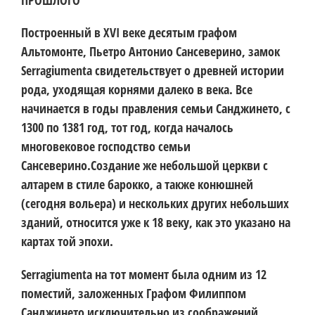
Построенный в XVI веке десятым графом
Альтомонте, Пьетро Антонио Сансеверино, замок
Serragiumenta свидетельствует о древней истории
рода, уходящая корнями далеко в века. Все
начинается в годы правления семьи Санджинето, с
1300 по 1381 год, тот год, когда началось
многовековое господство семьи
Сансеверино.Создание же небольшой церкви с
алтарем в стиле барокко, а также конюшней
(сегодня вольера) и нескольких других небольших
зданий, относится уже к 18 веку, как это указано на
картах той эпохи.
Serragiumenta на тот момент была одним из 12
поместий, заложенных Графом Филиппом
Санджинето исключительно из соображений