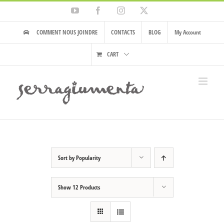
Skip
YouTube
Facebook
Instagram
X
to
content
COMMENT NOUS JOINDRE
CONTACTS
BLOG
My Account
CART
Sort by
Popularity
Show
12 Products