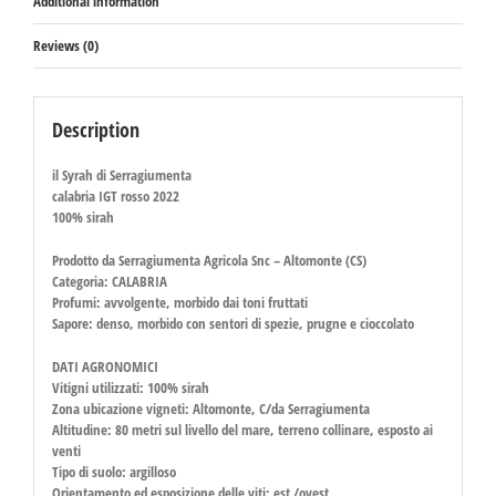
Additional information
Reviews (0)
Description
il Syrah di Serragiumenta
calabria IGT rosso 2022
100% sirah
Prodotto da Serragiumenta Agricola Snc – Altomonte (CS)
Categoria: CALABRIA
Profumi: avvolgente, morbido dai toni fruttati
Sapore: denso, morbido con sentori di spezie, prugne e cioccolato
DATI AGRONOMICI
Vitigni utilizzati: 100% sirah
Zona ubicazione vigneti: Altomonte, C/da Serragiumenta
Altitudine: 80 metri sul livello del mare, terreno collinare, esposto ai
venti
Tipo di suolo: argilloso
Orientamento ed esposizione delle viti: est /ovest