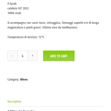
il Syrah
calabria IGT 2022
100% sirah
Si accompagna con carni rosse, selvaggina, formaggi saporiti e/o di lunga
stagionatura e piatti grassi. Ottimo vino da meditazione.
Temperatura di Servizio: 12°C
ADD TO CART
Il
Syrah
di
Serragiumenta
quantity
Category:
Wines
Description