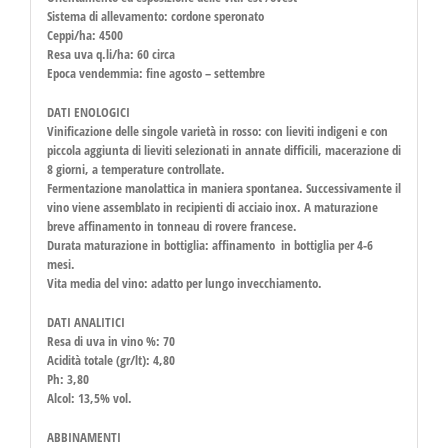
Sistema di allevamento: cordone speronato
Ceppi/ha: 4500
Resa uva q.li/ha: 60 circa
Epoca vendemmia: fine agosto – settembre
DATI ENOLOGICI
Vinificazione delle singole varietà in rosso: con lieviti indigeni e con
piccola aggiunta di lieviti selezionati in annate difficili, macerazione di
8 giorni, a temperature controllate.
Fermentazione manolattica in maniera spontanea. Successivamente il
vino viene assemblato in recipienti di acciaio inox. A maturazione
breve affinamento in tonneau di rovere francese.
Durata maturazione in bottiglia: affinamento in bottiglia per 4-6
mesi.
Vita media del vino: adatto per lungo invecchiamento.
DATI ANALITICI
Resa di uva in vino %: 70
Acidità totale (gr/lt): 4,80
Ph: 3,80
Alcol: 13,5% vol.
ABBINAMENTI