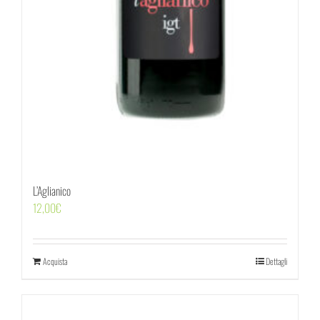
L’Aglianico
12,00
€
Acquista
Dettagli