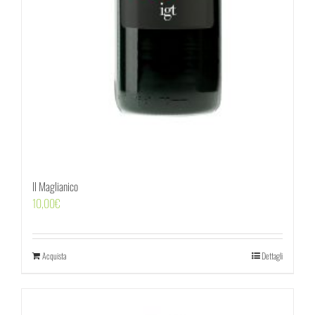
Il Maglianico
10,00
€
Acquista
Dettagli