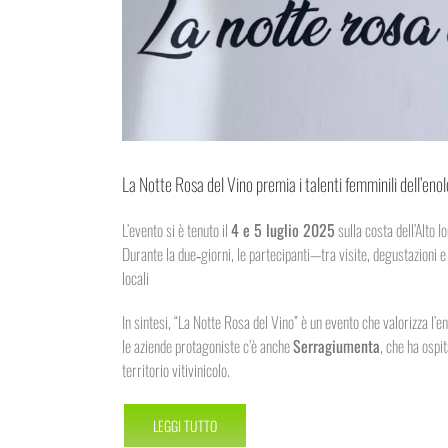
La Notte Rosa del Vino premia i talenti femminili dell’eno
L’evento si è tenuto il
4 e 5 luglio 2025
sulla costa dell’Alto 
Durante la due‑giorni, le partecipanti—tra visite, degustazioni 
locali
In sintesi, “La Notte Rosa del Vino” è un evento che valorizza l’e
le aziende protagoniste c’è anche
Serragiumenta
, che ha ospi
territorio vitivinicolo.
LEGGI TUTTO