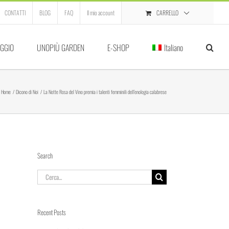
CARRELLO
CONTATTI
BLOG
FAQ
Il mio account
GGIO
UNOPIÙ GARDEN
E-SHOP
Italiano
Home
Dicono di Noi
La Notte Rosa del Vino premia i talenti femminili dell’enologia calabrese
Search
Cerca
per:
Recent Posts