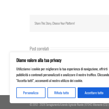
Share This Story, Choose Your Platform!
Post correlati
Diamo valore alla tua privacy
Utilizziamo i cookie per migliorare la tua esperienza di navigazione, offrirti
Figlio di un Dio
Rosato in Bolle –
pubblicità o contenuti personalizzati e analizzare il nostro traffico. Cliccand
minore: vini
Fare impresa nel
L’idea vincente di
spumanti da uve
Sud Italia si può
“Accetta tutti”, acconsenti al nostro utilizzo dei cookie.
Rita Bilotti
quasi sconosciute
Personalizza
Rifiuta tutto
Accettare tutto
© 2012 -
2026 Serragiumenta Aziende Agricole Riunite | 87042 Altomonte (CS) |