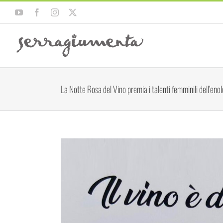
Salta
YouTube
Facebook
Instagram
X
al
contenuto
La Notte Rosa del Vino premia i talenti femminili dell’eno
Ingrandisci
immagine