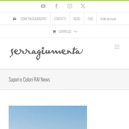
Salta
YouTube
Facebook
Instagram
X
al
contenuto
COME RAGGIUNGERCI
CONTATTI
BLOG
FAQ
Il mio account
CARRELLO
Sapori e Colori RAI News
Ingrandisci
immagine