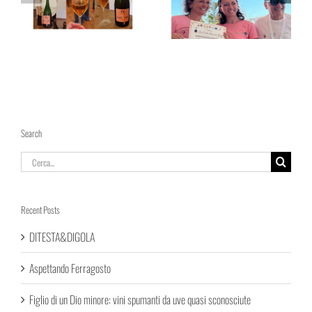
Rosato in Bolle – L’idea vincente
Fare impresa nel Sud Italia si
di Rita Bilotti
può
Search
Cerca
per:
Recent Posts
DITESTA&DIGOLA
Aspettando Ferragosto
Figlio di un Dio minore: vini spumanti da uve quasi sconosciute