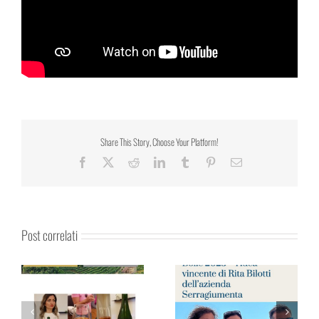
Share This Story, Choose Your Platform!
Facebook
X
Reddit
LinkedIn
Tumblr
Pinterest
Email
Post correlati