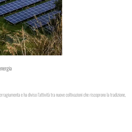
 energia
rragiumenta e ha diviso l’attività tra nuove coltivazioni che riscoprono la tradizione,