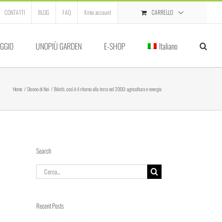
CARRELLO
CONTATTI
BLOG
FAQ
Il mio account
GGIO
UNOPIÙ GARDEN
E-SHOP
Italiano
Home
Dicono di Noi
Bilotti, così è il ritorno alla terra nel 2000: agricoltura e energia
Search
Cerca
per:
Recent Posts