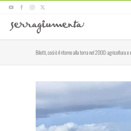
Salta
YouTube
Facebook
Instagram
X
al
contenuto
Bilotti, così è il ritorno alla terra nel 2000: agricoltura e
Ingrandisci
immagine